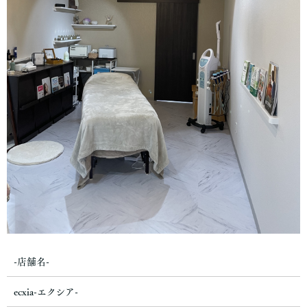
-店舗名-
ecxia-エクシア-