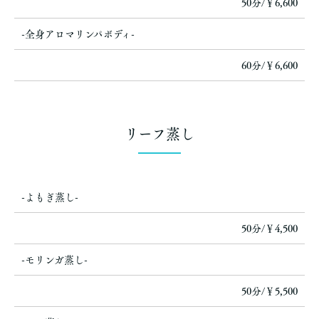
50分/￥6,600
-全身アロマリンパボディ-
60分/￥6,600
リーフ蒸し
-よもぎ蒸し-
50分/￥4,500
-モリンガ蒸し-
50分/￥5,500