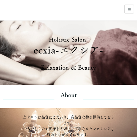
Holistic Salon
ecxia-エクシア-
Relaxation ＆ Beauty
About
当サロンは品質にこだわり、高品質な物を提供しており
ます。
一人ひとりのお客様を大切に、丁寧なカウンセリングと
施術を心がけております。